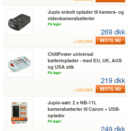
Jupio enkelt oplader til kamera- og
videokamerabatterier
På lager
269 dkk
BESTIL NU
Læs mere
ChiliPower universal
batterioplader - med EU, UK, AUS
og USA stik
På lager
219 dkk
BESTIL NU
Læs mere
Jupio-sæt: 2 x NB-11L
kamerabatterier til Canon + USB-
oplader
På lager
249 dkk