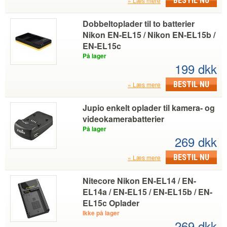
BESTIL NU
Læs mere
Dobbeltoplader til to batterier
Nikon EN-EL15 / Nikon EN-EL15b /
EN-EL15c
På lager
199 dkk
BESTIL NU
Læs mere
Jupio enkelt oplader til kamera- og
videokamerabatterier
På lager
269 dkk
BESTIL NU
Læs mere
Nitecore Nikon EN-EL14 / EN-
EL14a / EN-EL15 / EN-EL15b / EN-
EL15c Oplader
Ikke på lager
269 dkk