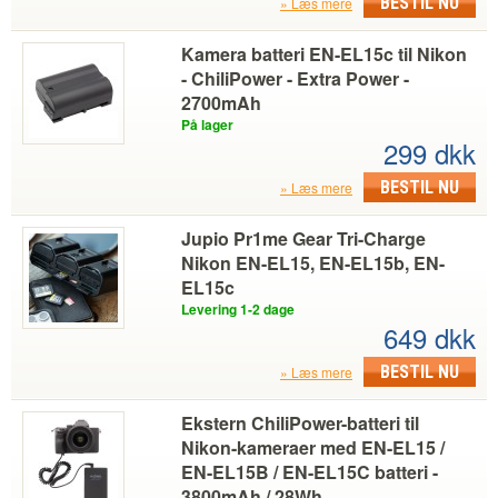
BESTIL NU
Læs mere
Kamera batteri EN-EL15c til Nikon
- ChiliPower - Extra Power -
2700mAh
På lager
299 dkk
BESTIL NU
Læs mere
Jupio Pr1me Gear Tri-Charge
Nikon EN-EL15, EN-EL15b, EN-
EL15c
Levering 1-2 dage
649 dkk
BESTIL NU
Læs mere
Ekstern ChiliPower-batteri til
Nikon-kameraer med EN-EL15 /
EN-EL15B / EN-EL15C batteri -
3800mAh / 28Wh