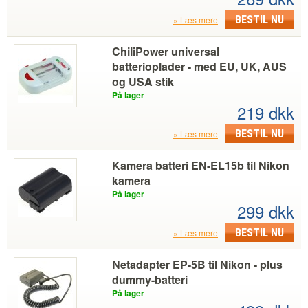
BESTIL NU
Læs mere
ChiliPower universal
batterioplader - med EU, UK, AUS
og USA stik
På lager
219 dkk
BESTIL NU
Læs mere
Kamera batteri EN-EL15b til Nikon
kamera
På lager
299 dkk
BESTIL NU
Læs mere
Netadapter EP-5B til Nikon - plus
dummy-batteri
På lager