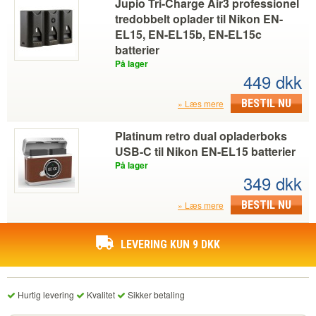
Jupio Tri-Charge Air3 professionel
tredobbelt oplader til Nikon EN-
EL15, EN-EL15b, EN-EL15c
batterier
På lager
449 dkk
BESTIL NU
Læs mere
Platinum retro dual opladerboks
USB-C til Nikon EN-EL15 batterier
På lager
349 dkk
BESTIL NU
Læs mere
LEVERING KUN 9 DKK
Hurtig levering
Kvalitet
Sikker betaling