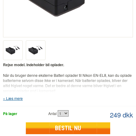
Rejse model. Indeholder bil oplader.
Når du bruger denne eksterne Batteri oplader til Nikon EN-EL8, kan du oplade
batterierne selvom disse ikke er i kameraet. Når batterier oplades, bliver der
altid frigivet noget varme. Det er bedre at denne varme bliver frigivet i en
separat oplader end i kameraet!
Læs mere
Når du bruger en ekstern oplader og et ekstra batteri, kan du oplade et batteri
mens det andet batteri sidder i dit kamera. Praktisk, f.eks. hvis du er på farten!
249 dkk
På lager
Antal
Beskrivelse:
Anvendelig til originale og ikke-originale batterier
Inklusiv bil oplader (12V)
BESTIL NU
Input: 100V-240V så den kan bruges i hele verden