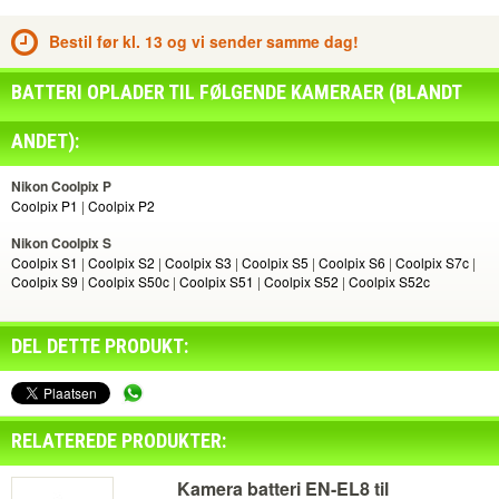
Letvægts oplader!
Det intelligente oplader system tilpasser sig til opladerens spændings
Bestil før kl. 13 og vi sender samme dag!
niveau
Inklusiv 2-års garanti
14 dages "virker ikke - pengene tilbage" eller bytte garanti
BATTERI OPLADER TIL FØLGENDE KAMERAER (BLANDT
Special tilbud!
ANDET):
Hvis du både køber et Batteri oplader til Nikon EN-EL8 og
en kamera batteri på samme tid, får du en
mængde rabat
Nikon Coolpix P
på 40 dkk!
Coolpix P1
|
Coolpix P2
Nikon Coolpix S
Coolpix S1
|
Coolpix S2
|
Coolpix S3
|
Coolpix S5
|
Coolpix S6
|
Coolpix S7c
|
Coolpix S9
|
Coolpix S50c
|
Coolpix S51
|
Coolpix S52
|
Coolpix S52c
DEL DETTE PRODUKT:
RELATEREDE PRODUKTER:
Kamera batteri EN-EL8 til